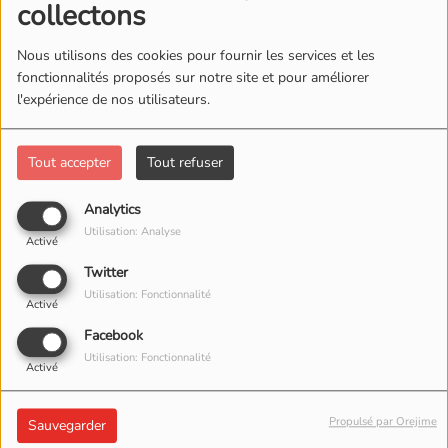
collectons
Nous utilisons des cookies pour fournir les services et les
fonctionnalités proposés sur notre site et pour améliorer
l'expérience de nos utilisateurs.
Tout accepter
Tout refuser
Analytics
Utilisation: Analyse
03 AOÛT 2025
Activé
ÉCOUTER LE PODCAST
Twitter
Utilisation: Fonctionnalité
Activé
Immersion au coeur des nombreuses activités proposées
Facebook
au public, sur le Lac d'Allier à Vichy !
Utilisation: Fonctionnalité
Activé
Bonne visite !
Propulsé par Orejime
Sauvegarder
Mathieu