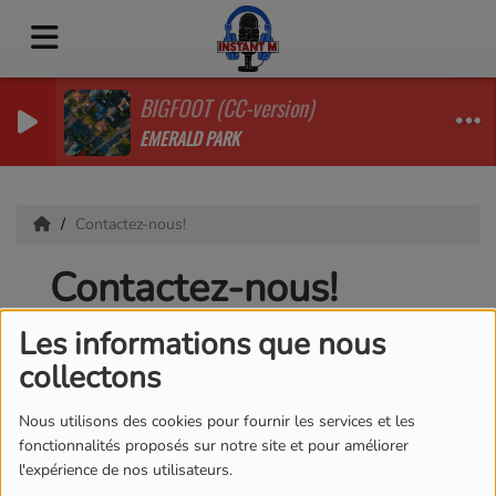
BIGFOOT (CC-version)
EMERALD PARK
Contactez-nous!
Contactez-nous!
Les informations que nous
collectons
Nom
*
Nous utilisons des cookies pour fournir les services et les
fonctionnalités proposés sur notre site et pour améliorer
l'expérience de nos utilisateurs.
Email
*