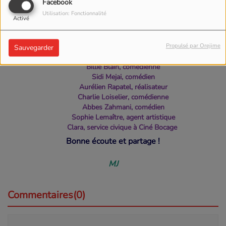
Facebook
5ème jour
au coeur
du
Festival Jean Carmet à Moulins
!
Utilisation: Fonctionnalité
Activé
Au programme, rencontre intime avec
:
Propulsé par Orejime
Julien de Saint-Jean, comédien
Sauvegarder
Marie Abbenanti et Sandy Pujol-Latour, réalisatrices
Billie Blain, comédienne
Sidi Mejai, comédien
Aurélien Rapatel, réalisateur
Charlie Loiselier, comédienne
Abbes Zahmani, comédien
Sophie Lemaître, agent artistique
Clara, service civique à Ciné Bocage
Bonne écoute et partage !
MJ
Commentaires(0)