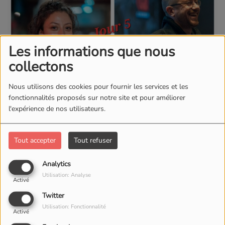
Les informations que nous
collectons
Nous utilisons des cookies pour fournir les services et les
fonctionnalités proposés sur notre site et pour améliorer
l'expérience de nos utilisateurs.
Tout accepter
Tout refuser
Analytics
Utilisation: Analyse
Activé
30 OCTOBRE 2025
Twitter
ÉCOUTER LE PODCAST
Utilisation: Fonctionnalité
Activé