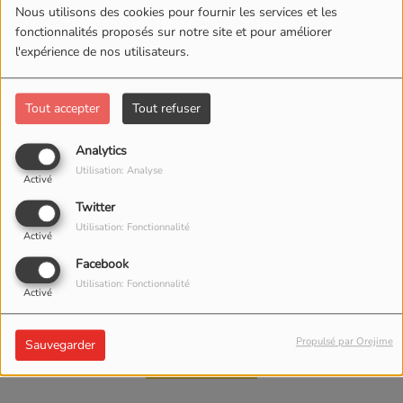
Nous utilisons des cookies pour fournir les services et les
fonctionnalités proposés sur notre site et pour améliorer
l'expérience de nos utilisateurs.
Tout accepter
Tout refuser
Analytics
Utilisation: Analyse
31 OCTOBRE 2025
Activé
ÉCOUTER LE PODCAST
Twitter
Utilisation: Fonctionnalité
Activé
Clôture
du
Festival Jean Carmet 2025
, la
31ème édition
!
Facebook
Utilisation: Fonctionnalité
No Comment ...
Activé
A l'année prochaine
!
Propulsé par Orejime
Sauvegarder
Merci pour TOUT