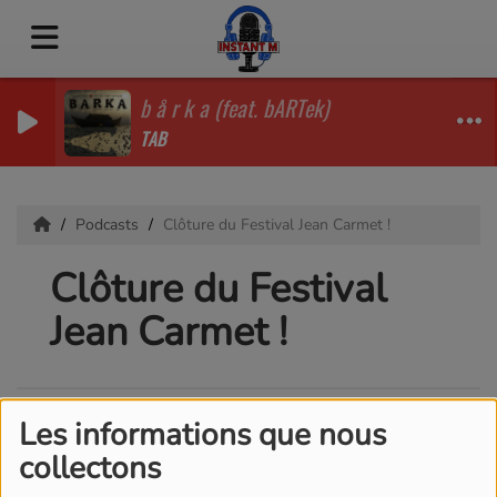
b å r k a (feat. bARTek)
TAB
Podcasts
Clôture du Festival Jean Carmet !
Clôture du Festival
Jean Carmet !
Les informations que nous
collectons