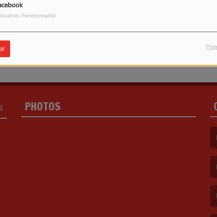
acebook
ilisation: Fonctionnalité
Prop
er
PHOTOS
S
(L
(L