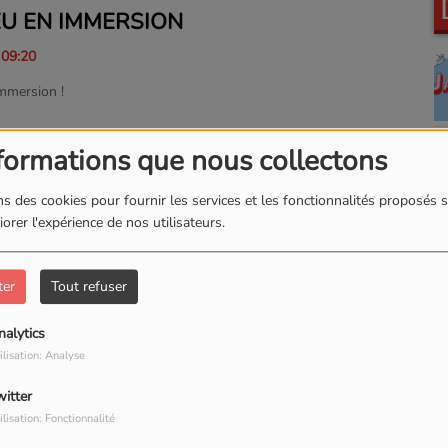
U EN IMMERSION
 09:20
mmersion !
formations que nous collectons
s des cookies pour fournir les services et les fonctionnalités proposés s
orer l'expérience de nos utilisateurs.
T LITTÉRAIRE
 09:33
ter
Tout refuser
aire !
nalytics
ilisation: Analyse
witter
ilisation: Fonctionnalité