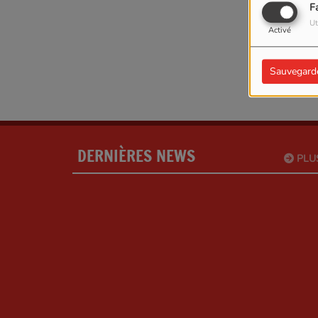
F
Ut
Activé
Sauvegard
DERNIÈRES NEWS
PLU