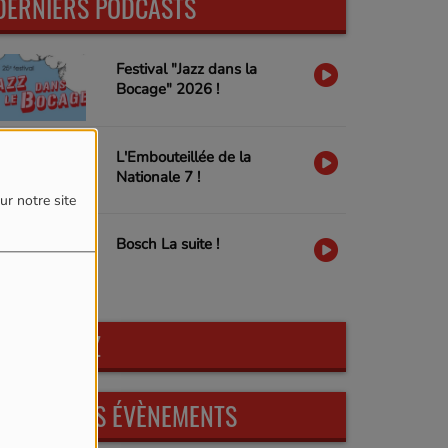
DERNIERS PODCASTS
Festival "Jazz dans la
Bocage" 2026 !
L'Embouteillée de la
Nationale 7 !
ur notre site
Bosch La suite !
PARTICIPEZ
PROCHAINS ÉVÈNEMENTS