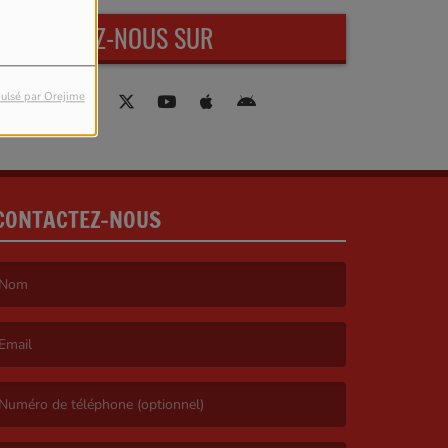
RETROUVEZ-NOUS SUR
ulsé par Orejime
CONTACTEZ-NOUS
e nom est obligatoire. )
’email est obligatoire. )