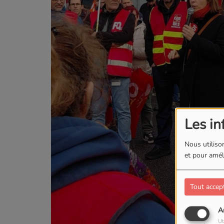
Les in
Nous utilison
et pour améli
Tout accep
A
Ut