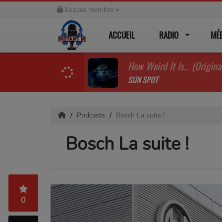
Espace membre
ACCUEIL
RADIO
MÉ
How Weird It Is... (Origina
SUN SPOT
Podcasts
Bosch La suite !
Bosch La suite !
0